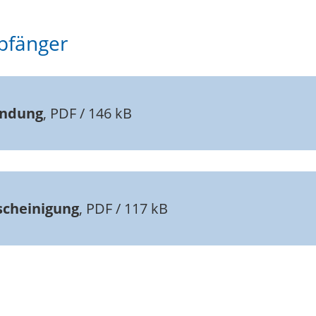
pfänger
indung
, PDF / 146 kB
scheinigung
, PDF / 117 kB